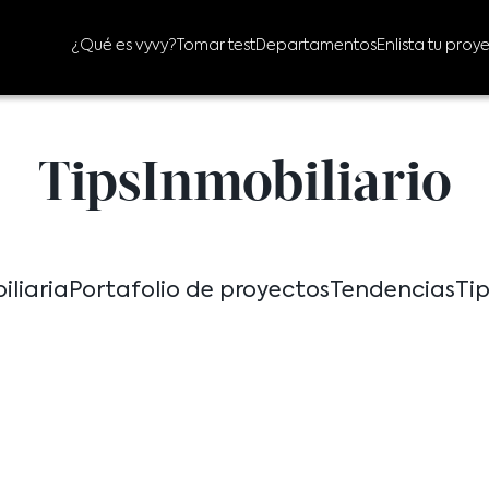
¿Qué es vyvy?
Tomar test
Departamentos
Enlista tu proy
TipsInmobiliario
iliaria
Portafolio de proyectos
Tendencias
Ti