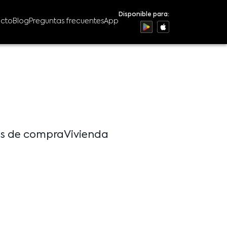
Disponible para:
ecto
Blog
Preguntas frecuentes
App
ps de compra
Vivienda